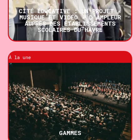
CITÉ ÉDUCATIVE : UN PROJET «
MUSIQUE ET VIDÉO » D’AMPLEUR
AUPRÈS DES ÉTABLISSEMENTS
SCOLAIRES DU HAVRE
À la une
GAMMES