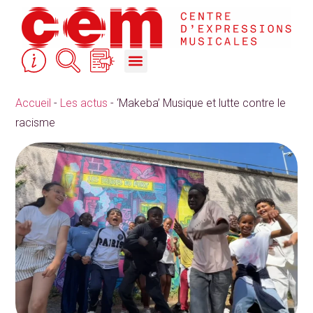
STUDIOS DE RÉPÉTITION & ACCOMPAGNEMENT
COURS, FORMATIONS & ACTION CULTURELLE
Accueil
-
Les actus
-
‘Makeba’ Musique et lutte contre le
racisme