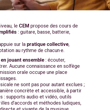
niveau, le
CEM
propose des cours de
mplifiés
: guitare, basse, batterie,
appuie sur la
pratique collective
,
aptation au rythme de chacun·e.
t
en jouant ensemble
: écouter,
strer. Aucune connaissance en solfège
nsmission orale occupe une place
issages.
usicale ne sont pas pour autant exclues ;
nière concrète et accessible, à partir
es : supports audio et vidéo, outils
rilles d’accords et méthodes ludiques,
irecte et vivante de la musique.