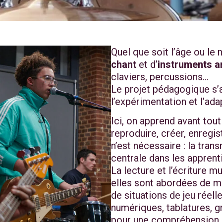
Quel que soit l’âge ou le 
chant
et d’
instruments a
claviers, percussions…
Le projet pédagogique s’
l’expérimentation et l’ad
Ici, on apprend avant tou
reproduire, créer, enregi
n’est nécessaire : la tra
centrale dans les apprent
La lecture et l’écriture m
elles sont abordées de ma
de situations de jeu réell
numériques, tablatures, g
pour une compréhension d