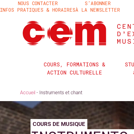
NOUS CONTACTER
S’ABONNER
INFOS PRATIQUES & HORAIRES
À LA NEWSLETTER
COURS, FORMATIONS &
ST
ACTION CULTURELLE
Accueil
-
Instruments et chant
COURS DE MUSIQUE