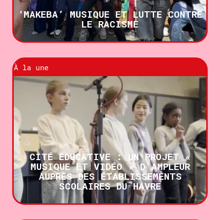
‘MAKEBA’ MUSIQUE ET LUTTE CONTRE
LE RACISME
À la une
CITÉ ÉDUCATIVE : UN PROJET «
MUSIQUE ET VIDÉO » D’AMPLEUR
AUPRÈS DES ÉTABLISSEMENTS
SCOLAIRES DU HAVRE