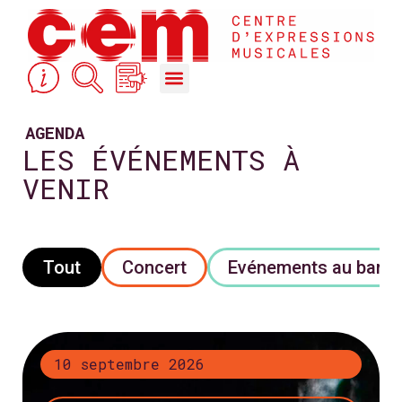
STUDIOS DE RÉPÉTITION & ACCOMPAGNEMENT
COURS, FORMATIONS & ACTION CULTURELLE
AGENDA
LES ÉVÉNEMENTS À
VENIR
Tout
Concert
Evénements au bar
+ d’infos
10 septembre 2026