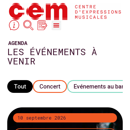
STUDIOS DE RÉPÉTITION & ACCOMPAGNEMENT
COURS, FORMATIONS & ACTION CULTURELLE
AGENDA
LES ÉVÉNEMENTS À
VENIR
Tout
Concert
Evénements au bar
+ d’infos
10 septembre 2026