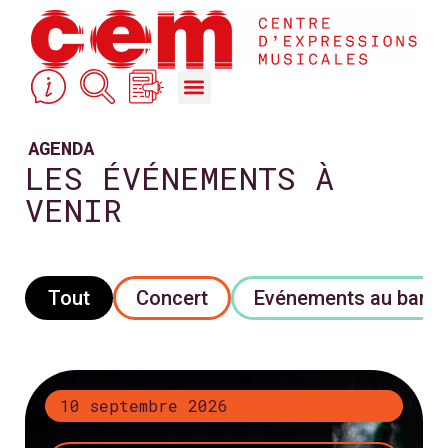
STUDIOS DE RÉPÉTITION & ACCOMPAGNEMENT
COURS, FORMATIONS & ACTION CULTURELLE
AGENDA
LES ÉVÉNEMENTS À
VENIR
Tout
Concert
Evénements au bar
+ d’infos
10 septembre 2026