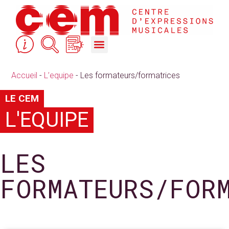
STUDIOS DE RÉPÉTITION & ACCOMPAGNEMENT
COURS, FORMATIONS & ACTION CULTURELLE
Accueil
-
L’equipe
-
Les formateurs/formatrices
LE CEM
L'EQUIPE
LES
FORMATEURS/FOR