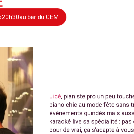
E
6
20h30
au bar du CEM
Jicé
, pianiste pro un peu touch
piano chic au mode fête sans t
événements guindés mais aussi de
karaoké live sa spécialité : pas
pour de vrai, ça s’adapte à vous,