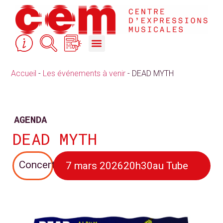
STUDIOS DE RÉPÉTITION & ACCOMPAGNEMENT
COURS, FORMATIONS & ACTION CULTURELLE
Accueil
-
Les événements à venir
-
DEAD MYTH
AGENDA
DEAD MYTH
Concert
7 mars 2026
20h30
au Tube